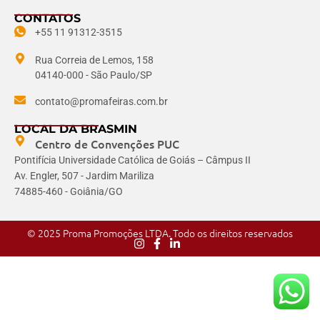
CONTATOS
+55 11 91312-3515
Rua Correia de Lemos, 158
04140-000 - São Paulo/SP
contato@promafeiras.com.br
LOCAL DA BRASMIN
Centro de Convenções PUC
Pontifícia Universidade Católica de Goiás – Câmpus II
Av. Engler, 507 - Jardim Mariliza
74885-460 - Goiânia/GO
© 2025 Proma Promoções LTDA. Todo os direitos reservados