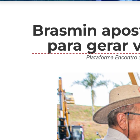
Brasmin apos
para gerar v
Plataforma Encontro u