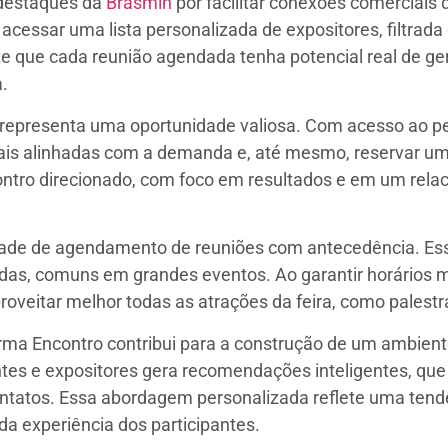
 destaques da
Brasmin
por facilitar conexões comerciais 
m acessar uma lista personalizada de expositores, filtra
 que cada reunião agendada tenha potencial real de ger
a.
epresenta uma oportunidade valiosa. Com acesso ao perfi
mais alinhadas com a demanda e, até mesmo, reservar um
ntro direcionado, com foco em resultados e em um rela
idade de agendamento de reuniões com antecedência. Essa 
adas, comuns em grandes eventos. Ao garantir horários 
oveitar melhor todas as atrações da feira, como palest
forma Encontro contribui para a construção de um ambien
antes e expositores gera recomendações inteligentes, q
ntatos. Essa abordagem personalizada reflete uma tend
da experiência dos participantes.