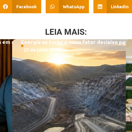
Facebook
WhatsApp
LinkedIn
LEIA MAIS:
s em reação a tarifaço
Energia se torna o novo fator decisivo par
23 de julho de 2026