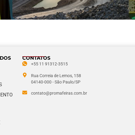
IDOS
CONTATOS
+55 11 91312-3515
Rua Correia de Lemos, 158
04140-000 - São Paulo/SP
S
contato@promafeiras.com.br
MENTO
E