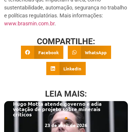
sustentabilidade, automação, segurança no trabalho
e políticas regulatórias. Mais informações:
www.brasmin.com.br
.
COMPARTILHE:
Facebook
WhatsApp
LinkedIn
LEIA MAIS:
Hugo Motta atende governo e adia
votação de projeto sobre minerais
críticos
23 de abril de 2026